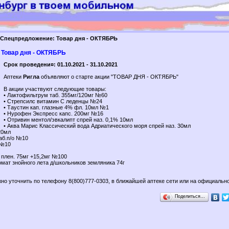
Спецпредложение: Товар дня - ОКТЯБРЬ
Товар дня - ОКТЯБРЬ
Срок проведени¤: 01.10.2021 - 31.10.2021
Аптеки
Ригла
объявляют о старте акции "ТОВАР ДНЯ - ОКТЯБРЬ"
В акции участвуют следующие товары:
• Лактофильтрум таб. 355мг/120мг №60
• Стрепсилс витамин С леденцы №24
• Таустин кап. глазные 4% фл. 10мл №1
• Нурофен Экспресс капс. 200мг №16
• Отривин ментол/эвкалипт спрей наз. 0,1% 10мл
• Аква Марис Классический вода Адриатического моря спрей наз. 30мл
20мл
аб.п/о №10
 №10
о плен. 75мг +15,2мг №100
омат знойного лета д/школьников земляника 74г
но уточнить по телефону 8(800)777-0303, в ближайшей аптеке сети или на официальн
Поделиться…