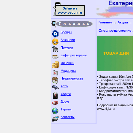
Главная
→
Акции
→ 
Спецпредложение: 
Бренды
Вакансии
Покупки
Кафе, рестораны
Финансы
Медицина
• Зодак капли 10мг/мл 
Недвижимость
• Терафлю экстра таб т
• Трекрезан таб. 200мг
Авто
• Бифиформ капс. №30
• Кардиомагнил таб. п/
Услуги
• Рокс паста зубная Ар
и др.
Досуг
Подробности акции мож
www.rigla.ru
Туризм
Контакты