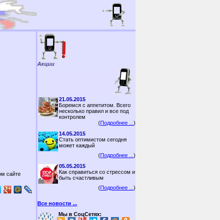
Акции
21.05.2015
Боремся с аппетитом. Всего
несколько правил и все под
контролем
(
Подробнее ...
)
14.05.2015
Стать оптимистом сегодня
может каждый
(
Подробнее ...
)
05.05.2015
Как справиться со стрессом и
ом сайте
быть счастливым
(
Подробнее ...
)
Все новости ...
Мы в СоцСетях: