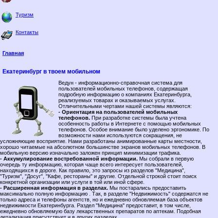
Туризм
Контакты
Главная
Екатеринбург в твоем мобильном
Ведун - информационно-справочная система для
пользователей мобильных телефонов, содержащая
подробную информацию о компаниях Екатеринбурга,
реализуемых товарах и оказываемых услугах.
Отличительными чертами нашей системы являются:
- Ориентация на пользователей мобильных
телефонов.
При разработке системы была учтена
особенность работы в Интернете с помощью мобильных
телефонов. Особое внимание было уделено эргономике. По
возможности нами используются сокращения, не
усложняющие восприятие. Нами разработаны анимированные карты местности,
хорошо читаемые на абсолютном большинстве экранов мобильных телефонов. В
мобильную версию изначально заложен принцип минимизации трафика.
- Аккумулирование востребованной информации.
Мы собрали в первую
очередь ту информацию, которая чаще всего интересует пользователей,
находящихся в дороге. Как правило, это запросы из разделов "Медицина",
"Туризм", "Досуг", "Кафе, рестораны" и другие. Отдельной строкой стоит поиск
конкретной организации или услуги в той или иной сфере.
- Расширенная информация в разделах.
Мы постарались предоставить
максимально полную информацию . Так, в разделе "Недвижимость" содержатся не
только адреса и телефоны агентств, но и ежедневно обновляемая база объектов
недвижимости Екатеринбурга. Раздел "Медицина" предоставит, в том числе,
ежедневно обновляемую базу лекарственных препаратов по аптекам. Подобная
детализация присутствует и в других разделах.