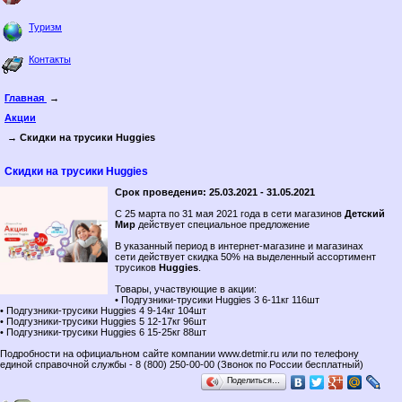
Туризм
Контакты
Главная
→
Акции
→ Скидки на трусики Huggies
Скидки на трусики Huggies
Срок проведени¤: 25.03.2021 - 31.05.2021
С 25 марта по 31 мая 2021 года в сети магазинов
Детский
Мир
действует специальное предложение
В указанный период в интернет-магазине и магазинах
сети действует скидка 50% на выделенный ассортимент
трусиков
Huggies
.
Товары, участвующие в акции:
• Подгузники-трусики Huggies 3 6-11кг 116шт
• Подгузники-трусики Huggies 4 9-14кг 104шт
• Подгузники-трусики Huggies 5 12-17кг 96шт
• Подгузники-трусики Huggies 6 15-25кг 88шт
Подробности на официальном сайте компании www.detmir.ru или по телефону
единой справочной службы - 8 (800) 250-00-00 (Звонок по России бесплатный)
Поделиться…