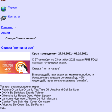
Туризм
Контакты
Главная
→
Акции
→ Скидка "почти на все"
Скидка "почти на все"
Срок проведени¤: 27.09.2021 - 03.10.2021
C 27 сентября по 03 октября 2021 года в
РИВ ГОШ
проходит очередная акция.
Скидка "почти на все"
В период действия акции вы можете приобрести
большинство товаров со скидкой до 40%.
Акция действует только в режиме "онлайн".
Товары, участвующие в акции:
• Planeta Organica Organic Tea Tree Oil Ultra Hand Gel Sanitizer
• DKNY Be Delicious Eau de Toilette
• Givenchy Le Rouge Deep Velvet Lipstick
• Lancome Hypnose L'Absolu De Noir Mascara
• Catrice True Skin High Cover Concealer
• Adopt As De Coeur Eau De Parfum
и др.