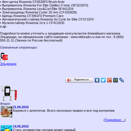
• Фен-щетка Rowenta CF9530F0 Brush Activ
• Выпрямитель Rowenta For Elite Optiliss II Ionic (SF3232F0)
• Выпрямитель Rowenta Liss&Curl Elite SF4412D4
• Электрощипцы Rowenta Curler 25 mm (CF3200D8)
• Щипцы Rowenta CF3461F0 Premium Care
• Автоматический стайлер Rowenta So Curls for Elite CF3712F0
• Мультистайлер Rowenta 14 в 1 CF4132D0
и др.
Подробности можно уточнить у продавцов-консультантов ближайшего магазина
Эльдорадо, на официальном сайте компании - www.eldorado.ru или по тел.: 8 (800)
555-11-11 (Звонок по России бесплатный)
Связанные страницы:
Эльдорадо
Поделиться…
Акции
21.05.2015
Боремся с аппетитом. Всего несколько правил и все под контролем
(
Подробнее ...
)
14.05.2015
Стать оптимистом сегодня может каждый