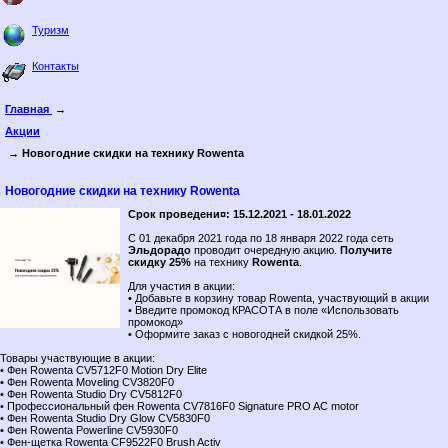
Туризм
Контакты
Главная
→
Акции
→ Новогодние скидки на технику Rowenta
Новогодние скидки на технику Rowenta
Срок проведени¤: 15.12.2021 - 18.01.2022
С 01 декабря 2021 года по 18 января 2022 года сеть
Эльдорадо
проводит очередную акцию.
Получите
cкидку 25%
на технику
Rowenta
.
Для участия в акции:
• Добавьте в корзину товар Rowenta, участвующий в акции
• Введите промокод КРАСОТА в поле «Использовать
промокод»
• Оформите заказ с новогодней скидкой 25%.
Товары участвующие в акции:
• Фен Rowenta CV5712F0 Motion Dry Elite
• Фен Rowenta Moveling CV3820F0
• Фен Rowenta Studio Dry CV5812F0
• Профессиональный фен Rowenta CV7816F0 Signature PRO AC motor
• Фен Rowenta Studio Dry Glow CV5830F0
• Фен Rowenta Powerline CV5930F0
• Фен-щетка Rowenta CF9522F0 Brush Activ