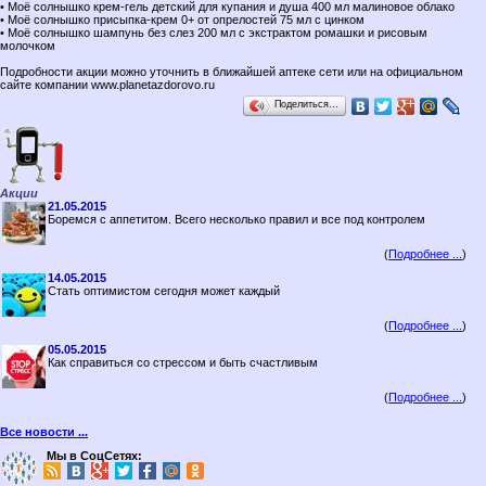
• Моё солнышко крем-гель детский для купания и душа 400 мл малиновое облако
• Моё солнышко присыпка-крем 0+ от опрелостей 75 мл с цинком
• Моё солнышко шампунь без слез 200 мл с экстрактом ромашки и рисовым
молочком
Подробности акции можно уточнить в ближайшей аптеке сети или на официальном
сайте компании www.planetazdorovo.ru
Поделиться…
Акции
21.05.2015
Боремся с аппетитом. Всего несколько правил и все под контролем
(
Подробнее ...
)
14.05.2015
Стать оптимистом сегодня может каждый
(
Подробнее ...
)
05.05.2015
Как справиться со стрессом и быть счастливым
(
Подробнее ...
)
Все новости ...
Мы в СоцСетях: