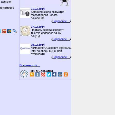
 центрах,
еринбурге
01.03.2014
Samsung скоро выпустит
фотоаппарат нового
поколения
(
Подробнее ...
)
27.02.2014
Поставь рекорд скорости -
тысяча долларов за 15
секунд!
(
Подробнее ...
)
25.02.2014
Компания Qualcomm обогнала
Intel по своей рыночной
стоимости
(
Подробнее ...
)
Все новости ...
Мы в СоцСетях: