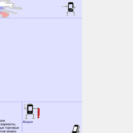
азе
Акции
 варианты,
ные торговые
нтов можно