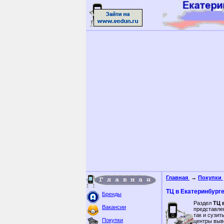
Главная
→
Покупки
ТЦ в Екатеринбург
Бренды
Раздел
ТЦ 
Вакансии
представле
так и сузи
Покупки
центры выв