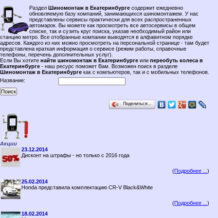
Раздел
Шиномонтаж в Екатеринбурге
содержит ежедневно
обновляемую базу компаний, занимающихся шиномонтажем. У нас
представлены сервисы практически для всех распространенных
автомарок. Вы можете как просмотреть все автосервисы в общем
списке, так и сузить круг поиска, указав необходимый район или
станцию метро. Все отобранные компании выводятся в алфавитном порядке
адресов. Каждого из них можно просмотреть на персональной странице - там будет
представлена краткая информация о сервисе (режим работы, справочные
телефоны, перечень дополнительных услуг).
Если Вы хотите
найти шиномонтаж в Екатеринбурге
или
переобуть колеса в
Екатеринбурге
- наш ресурс поможет Вам. Возможен поиск в разделе
Шиномонтаж в Екатеринбурге
как с компьютеров, так и с мобильных телефонов.
Название:
Поделиться…
Акции
23.12.2014
Дисконт на штрафы - но только с 2016 года
(
Подробнее ...
)
25.02.2014
Honda представила комплектацию CR-V Black&White
(
Подробнее ...
)
18.02.2014